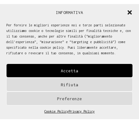
INFORMATIVA
Per fornire le migliori esperienze noi e terze parti selezionate
utilizziamo cookie o tecnologie simili per finalità tecniche e, con
il tuo consenso, anche per altre finalità (“miglioramento
dell'esperienza”, “misurazione” e “targeting e pubblicità”) come
specificato nella cookie policy. Puoi liberamente accettare,
rifiutare o revocare il tuo consenso, in qualsiasi momento.
Accetta
Rifiuta
Preferenze
Cookie Policy
Privacy Policy
We develop customized
Gestisci consenso cookies
solutions. Tell us