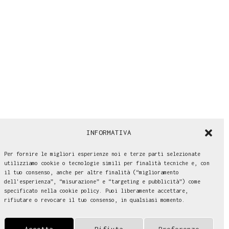
INFORMATIVA
Per fornire le migliori esperienze noi e terze parti selezionate
utilizziamo cookie o tecnologie simili per finalità tecniche e, con
il tuo consenso, anche per altre finalità (“miglioramento
dell'esperienza”, “misurazione” e “targeting e pubblicità”) come
specificato nella cookie policy. Puoi liberamente accettare,
rifiutare o revocare il tuo consenso, in qualsiasi momento.
Accetta
Rifiuta
Preferenze