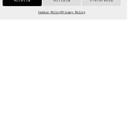
Cookie Policy
Privacy Policy
Gestisci consenso cookies
olutions.
ect.