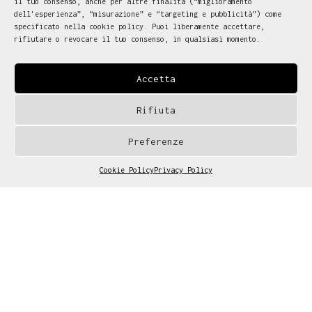
il tuo consenso, anche per altre finalità (“miglioramento
dell'esperienza”, “misurazione” e “targeting e pubblicità”) come
specificato nella cookie policy. Puoi liberamente accettare,
rifiutare o revocare il tuo consenso, in qualsiasi momento.
Accetta
Rifiuta
Preferenze
Cookie Policy
Privacy Policy
We develop customized
Gestisci consenso cookies
solutions. Tell us
about your project.
Contact us